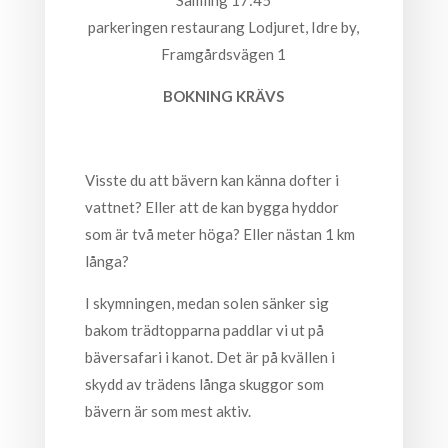
Samling 17:45
parkeringen restaurang Lodjuret, Idre by,
Framgårdsvägen 1
BOKNING KRÄVS
Visste du att bävern kan känna dofter i
vattnet? Eller att de kan bygga hyddor
som är två meter höga? Eller nästan 1 km
långa?
I skymningen, medan solen sänker sig
bakom trädtopparna paddlar vi ut på
bäversafari i kanot. Det är på kvällen i
skydd av trädens långa skuggor som
bävern är som mest aktiv.