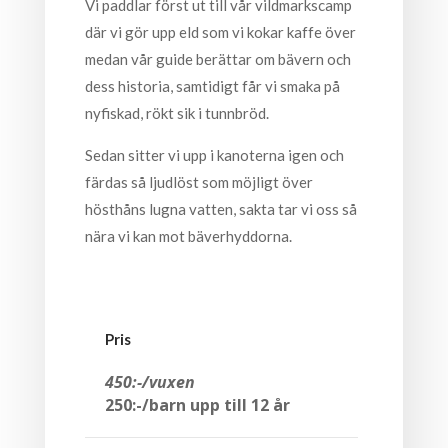
Vi paddlar först ut till vår vildmarkscamp
där vi gör upp eld som vi kokar kaffe över
medan vår guide berättar om bävern och
dess historia, samtidigt får vi smaka på
nyfiskad, rökt sik i tunnbröd.
Sedan sitter vi upp i kanoterna igen och
färdas så ljudlöst som möjligt över
hösthåns lugna vatten, sakta tar vi oss så
nära vi kan mot bäverhyddorna.
Pris
450:-/vuxen
250:-/barn upp till 12 år